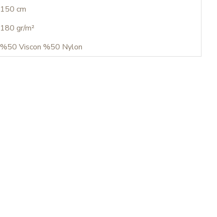
150 cm
180 gr/m²
%50 Viscon %50 Nylon