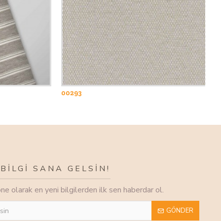
00293
0
 BİLGİ SANA GELSİN!
e olarak en yeni bilgilerden ilk sen haberdar ol.
GÖNDER