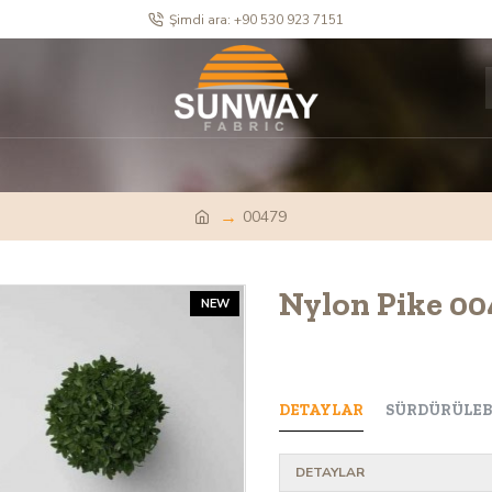
Şimdi ara: +90 530 923 7151
00479
Nylon Pike 00
NEW
DETAYLAR
SÜRDÜRÜLEBI
DETAYLAR