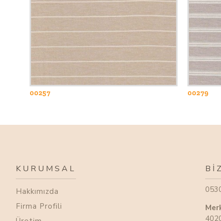
00257
00279
KURUMSAL
BI
053
Hakkımızda
Firma Profili
Mer
4020