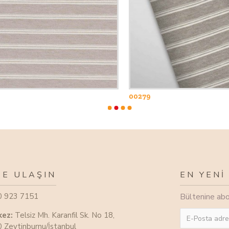
00279
ZE ULAŞIN
EN YENİ
0 923 7151
Bültenine abon
kez:
Telsiz Mh. Karanfil Sk. No 18,
 Zeytinburnu/İstanbul