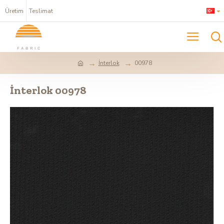
Üretim
Teslimat
İnterlok
00978
İnterlok 00978