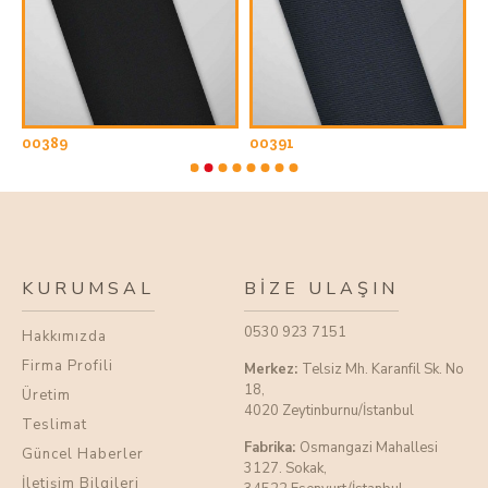
00389
00391
0
KURUMSAL
BIZE ULAŞIN
0530 923 7151
Hakkımızda
Firma Profili
Merkez:
Telsiz Mh. Karanfil Sk. No
18,
Üretim
4020 Zeytinburnu/İstanbul
Teslimat
Fabrika:
Osmangazi Mahallesi
Güncel Haberler
3127. Sokak,
İletişim Bilgileri