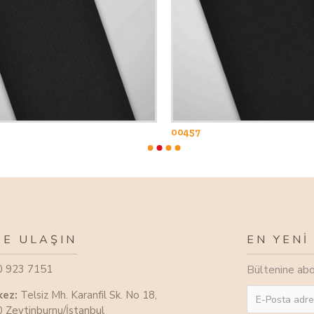
00457
ZE ULAŞIN
EN YENİ
0 923 7151
Bültenine abon
kez:
Telsiz Mh. Karanfil Sk. No 18,
 Zeytinburnu/İstanbul