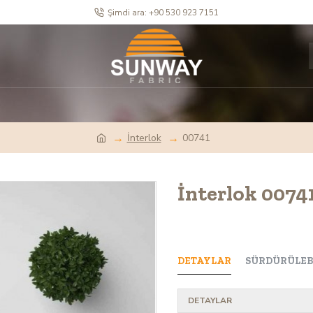
Şimdi ara: +90 530 923 7151
İnterlok
00741
İnterlok 0074
DETAYLAR
SÜRDÜRÜLEBI
DETAYLAR