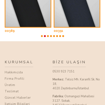
00389
00391
0
KURUMSAL
BIZE ULAŞIN
0530 923 7151
Hakkımızda
Firma Profili
Merkez:
Telsiz Mh. Karanfil Sk. No
18,
Üretim
4020 Zeytinburnu/İstanbul
Teslimat
Fabrika:
Osmangazi Mahallesi
Güncel Haberler
3127. Sokak,
İletişim Bilgileri