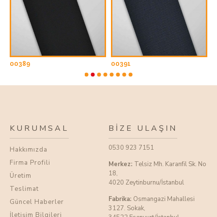
00389
00391
0
KURUMSAL
BIZE ULAŞIN
0530 923 7151
Hakkımızda
Firma Profili
Merkez:
Telsiz Mh. Karanfil Sk. No
18,
Üretim
4020 Zeytinburnu/İstanbul
Teslimat
Fabrika:
Osmangazi Mahallesi
Güncel Haberler
3127. Sokak,
İletişim Bilgileri