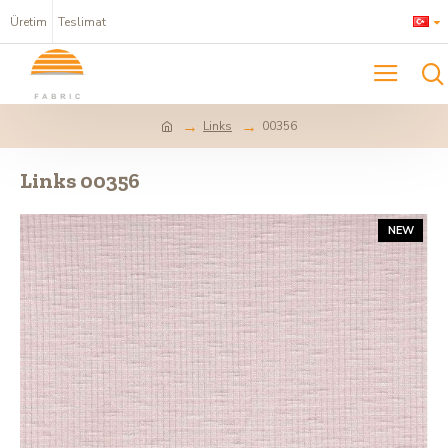
Üretim
Teslimat
Links
00356
Links 00356
NEW