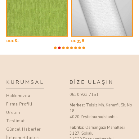
00081
00356
0
KURUMSAL
BIZE ULAŞIN
0530 923 7151
Hakkımızda
Firma Profili
Merkez:
Telsiz Mh. Karanfil Sk. No
18,
Üretim
4020 Zeytinburnu/İstanbul
Teslimat
Fabrika:
Osmangazi Mahallesi
Güncel Haberler
3127. Sokak,
İletişim Bilgileri